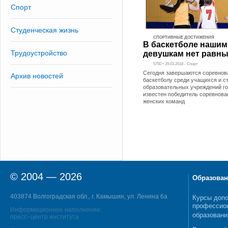
Спорт
Студенческая жизнь
СПОРТИВНЫЕ ДОСТИЖЕНИЯ
В баскетболе нашим
Трудоустройство
девушкам нет равны
5750 • 29.03.2018 - Спорт
Сегодня завершаются соревнов
Архив новостей
баскетболу среди учащихся и с
образовательных учреждений го
известен победитель соревнова
женских команд
© 2004 — 2026
Образован
403874 Волгоградская обл., г. Камышин, ул. Ленина 6а
Курсы допо
профессио
Информационное наполнение:
образовани
пресс–центр института