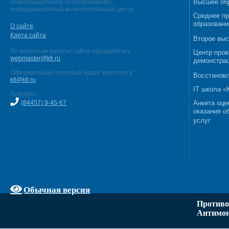
Высшее об
Информационное сопровождение:
информационный вычислительный центр
Среднее п
образовани
О сайте
Карта сайта
Второе выс
По вопросам работы сайта обращайтесь:
Центр пров
webmaster@kti.ru
демонстрац
Официальный почтовый адрес института:
Восстановл
kti@kti.ru
IT школа 
Телефон:
(84457) 9-45-67
Анкета оце
оказания о
услуг
Обычная версия
Противо
Антимон