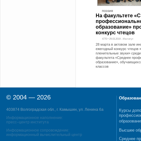
ПОЭЗИЯ
На факультете «
профессиональн
образование» пр
конкурс чтецов
4770 • 29.03.2019 - Институт
28 марта в актовом зале и
ежегодный конкурс чтецов 
пленительные звуки» среди
факультета «Среднее проф
образование», обучающихся
классов
© 2004 — 2026
Образован
403874 Волгоградская обл., г. Камышин, ул. Ленина 6а
Курсы допо
профессио
Информационное наполнение:
образовани
пресс–центр института
Высшее об
Информационное сопровождение:
информационный вычислительный центр
Среднее п