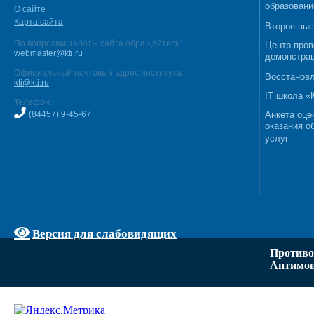
образовани
О сайте
Карта сайта
Второе выс
По вопросам работы сайта обращайтесь:
Центр пров
webmaster@kti.ru
демонстрац
Официальный почтовый адрес института:
Восстановл
kti@kti.ru
IT школа 
Телефон:
(84457) 9-45-67
Анкета оце
оказания о
услуг
Версия для слабовидящих
Противо
Антимон