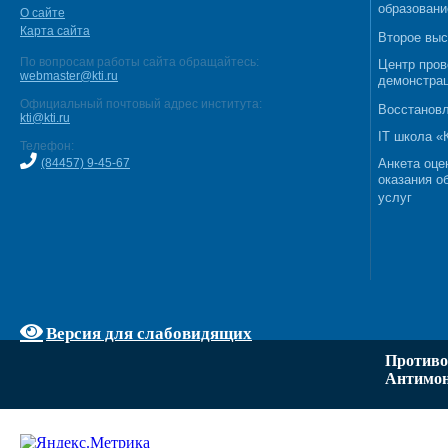
образовани
О сайте
Карта сайта
Второе выс
По вопросам работы сайта обращайтесь:
Центр пров
webmaster@kti.ru
демонстрац
Официальный почтовый адрес института:
Восстановл
kti@kti.ru
IT школа 
Телефон:
(84457) 9-45-67
Анкета оце
оказания о
услуг
Версия для слабовидящих
Противо
Антимон