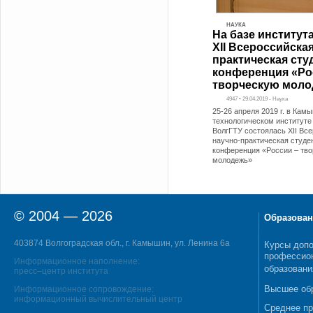
НАУКА
На базе институт
XII Всероссийска
практическая сту
конференция «Ро
творческую моло
4947 • 29.04.2019 - Наука
25-26 апреля 2019 г. в Ка
технологическом институте
ВолгГТУ состоялась XII Вс
научно-практическая студе
конференция «России – тв
молодежь»
© 2004 — 2026
Образован
403874 Волгоградская обл., г. Камышин, ул. Ленина 6а
Курсы допо
профессио
Информационное наполнение:
образовани
пресс–центр института
Высшее об
Информационное сопровождение:
информационный вычислительный центр
Среднее п