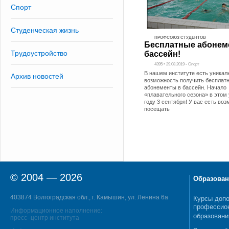
Спорт
Студенческая жизнь
ПРОФСОЮЗ СТУДЕНТОВ
Бесплатные абонем
Трудоустройство
бассейн!
4395 • 29.08.2019 - Спорт
В нашем институте есть уникал
Архив новостей
возможность получить бесплат
абонементы в бассейн. Начало
«плавательного сезона» в этом
году 3 сентября! У вас есть во
посещать
© 2004 — 2026
Образован
403874 Волгоградская обл., г. Камышин, ул. Ленина 6а
Курсы допо
профессио
Информационное наполнение:
образовани
пресс–центр института