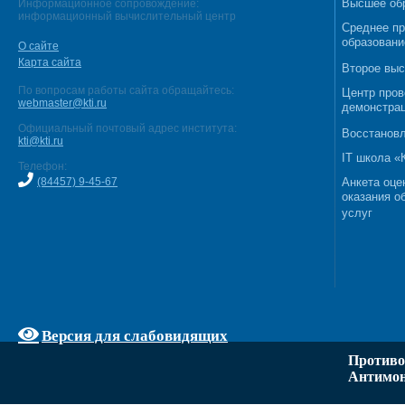
Высшее об
Информационное сопровождение:
информационный вычислительный центр
Среднее п
образовани
О сайте
Карта сайта
Второе выс
По вопросам работы сайта обращайтесь:
Центр пров
webmaster@kti.ru
демонстрац
Официальный почтовый адрес института:
Восстановл
kti@kti.ru
IT школа 
Телефон:
(84457) 9-45-67
Анкета оце
оказания о
услуг
Версия для слабовидящих
Противо
Антимон