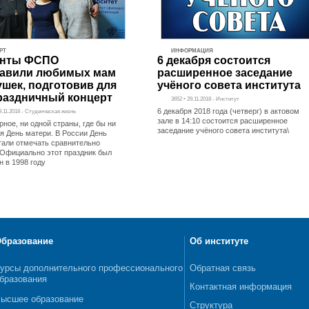
РТ
ИНФОРМАЦИЯ
енты ФСПО
6 декабря состоится
равили любимых мам
расширенное заседание
ушек, подготовив для
учёного совета института
раздничный концерт
3652 • 29.11.2018 - Институт
6 декабря 2018 года (четверг) в актовом
29.11.2018 - Студенческая жизнь
зале в 14:10 состоится расширенное
рное, ни одной страны, где бы ни
заседание учёного совета института\
я День матери. В России День
тали отмечать сравнительно
 Официально этот праздник был
н в 1998 году
бразование
Об институте
урсы дополнительного профессионального
Обратная связь
бразования
Контактная информация
ысшее образование
Структура