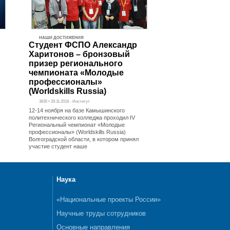
НАШИ ДОСТИЖЕНИЯ
Студент ФСПО Александр
Харитонов – бронзовый
призер регионального
чемпионата «Молодые
профессионалы»
(Worldskills Russia)
3635 • 29.11.2018 - Институт
12-14 ноября на базе Камышинского
политехнического колледжа проходил IV
Региональный чемпионат «Молодые
профессионалы» (Worldskills Russia)
Волгоградской области, в котором принял
участие студент наше
Наука
«Национальные проекты России»
Научные труды сотрудников
Основные направления