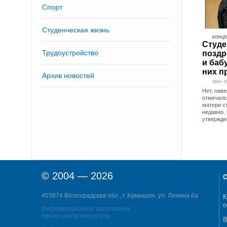
Спорт
Студенческая жизнь
КОНЦЕ
Студ
Трудоустройство
позд
и баб
них п
Архив новостей
3946 • 
Нет, наве
отмечалс
матери с
недавно.
утвержде
© 2004 — 2026
О
403874 Волгоградская обл., г. Камышин, ул. Ленина 6а
К
о
Информационное наполнение:
пресс–центр института
В