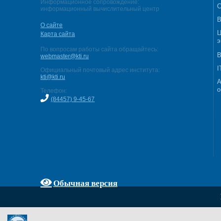
Информационное сопровождение:
С
информационный вычислительный центр
В
О сайте
Ц
Карта сайта
э
По вопросам работы сайта обращайтесь:
В
webmaster@kti.ru
I
Официальный почтовый адрес института:
kti@kti.ru
А
о
Телефон:
(84457) 9-45-67
Обычная версия