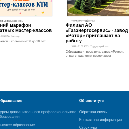
ОЛА «КАМЫШОНОК»
ТРУДОУСТРОЙСТВО
нний марафон
Филиал АО
атных мастер-классов
«Газэнергосервис» - завод
«Ротор» приглашает на
1.03.2025 - Институт
работу
ются школьники от 8 до 18 лет
3093 • 31.03.2025 - Трудоустройство
Обращаться: промзона, завод «Ротор»,
отдел управления персоналом
бразование
Об институте
урсы дополнительного профессионального
Обратная связь
бразования
Контактная информация
ысшее образование
Структура