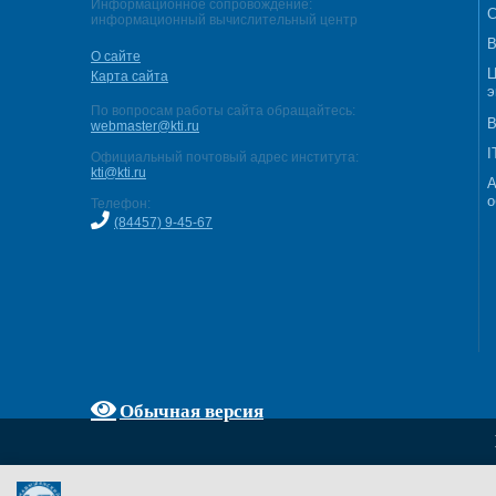
Информационное сопровождение:
С
информационный вычислительный центр
В
О сайте
Ц
Карта сайта
э
По вопросам работы сайта обращайтесь:
В
webmaster@kti.ru
I
Официальный почтовый адрес института:
kti@kti.ru
А
о
Телефон:
(84457) 9-45-67
Обычная версия