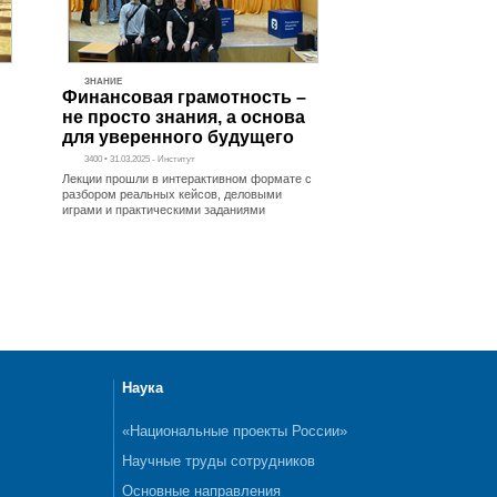
ЗНАНИЕ
Финансовая грамотность –
не просто знания, а основа
для уверенного будущего
3400 • 31.03.2025 - Институт
Лекции прошли в интерактивном формате с
разбором реальных кейсов, деловыми
играми и практическими заданиями
Наука
«Национальные проекты России»
Научные труды сотрудников
Основные направления