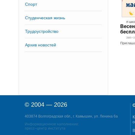
Спорт
Студенческая жизнь
IT-ШК
Весе
Трудоустройство
беспл
2885 • 3
Приглаша
Архив новостей
© 2004 — 2026
О
403874 Волгоградская обл., г. Камышин, ул. Ленина 6а
К
о
Информационное наполнение:
пресс–центр института
В