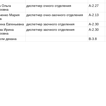
 Ольга
диспетчер очного отделения
А-2.27
ровна
ченко Мария
диспетчер очно-заочного отделения
А-2.13
а
ина Евгеньевна
диспетчер заочного отделения
А-2.30
ва Ирина
диспетчер заочного отделения
А-2.30
ровна
ели декана
В-3.8