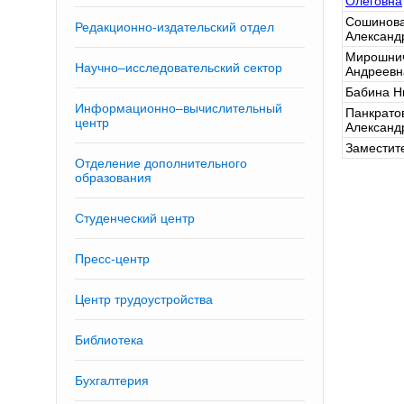
Олеговна
Сошинова
Редакционно-издательский отдел
Александ
Мирошни
Научно–исследовательский сектор
Андреевн
Бабина Н
Информационно–вычислительный
Панкрато
центр
Александ
Заместит
Отделение дополнительного
образования
Студенческий центр
Пресс-центр
Центр трудоустройства
Библиотека
Бухгалтерия