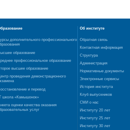
бразование
Об институте
урсы дополнительного профессионального
Обратная связь
бразования
Контактная информация
ысшее образование
Структура
реднее профессиональное образование
Администрация
торое высшее образование
Нормативные документы
ентр проведения демонстрационного
Электронные сервисы
кзамена
История института
осстановление и перевод
Клуб выпускников
T школа «Камышонок»
СМИ о нас
нкета оценки качества оказания
бразовательных услуг
Институту 20 лет
Институту 25 лет
Институту 30 лет