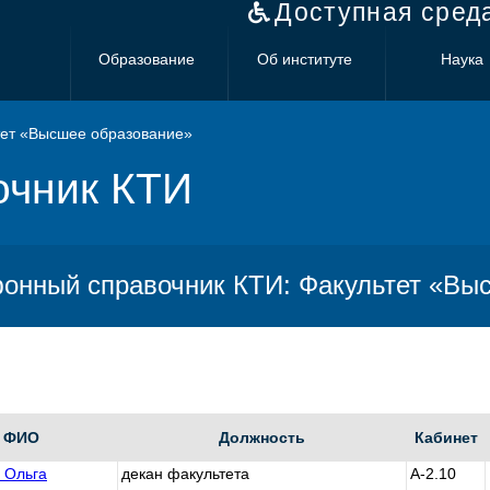
Доступная сред
Образование
Об институте
Наука
ет «Высшее образование»
очник КТИ
онный справочник КТИ: Факультет «Вы
ФИО
Должность
Кабинет
 Ольга
декан факультета
А-2.10