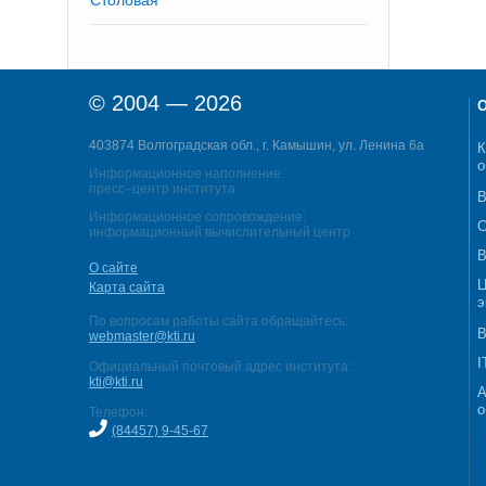
Столовая
© 2004 — 2026
О
403874 Волгоградская обл., г. Камышин, ул. Ленина 6а
К
о
Информационное наполнение:
пресс–центр института
В
Информационное сопровождение:
С
информационный вычислительный центр
В
О сайте
Ц
Карта сайта
э
По вопросам работы сайта обращайтесь:
В
webmaster@kti.ru
I
Официальный почтовый адрес института:
kti@kti.ru
А
о
Телефон:
(84457) 9-45-67