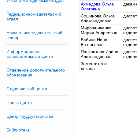
Учебно-методический отдел
Ахмедова Ольга
декан 
Олеговна
Редакционно-издательский
Сошинова Ольга
диспет
отдел
Александровна
Мирошниченко
диспет
Научно–исследовательский
Мария Андреевна
отдел
сектор
Бабина Нина
диспет
Евгеньевна
отдел
Информационно–
Панкратова Ирина
диспет
вычислительный центр
Александровна
отдел
Заместители
декана
Отделение дополнительного
образования
Студенческий центр
Пресс-центр
Центр трудоустройства
Библиотека