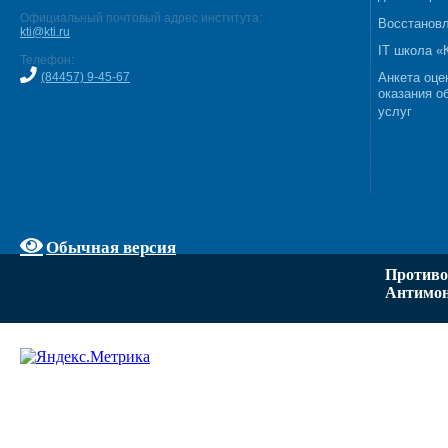
Официальный почтовый адрес института:
Восстановл
kti@kti.ru
IT школа 
Телефон:
(84457) 9-45-67
Анкета оце
оказания о
услуг
Обычная версия
Противо
Антимон
Задать вопрос