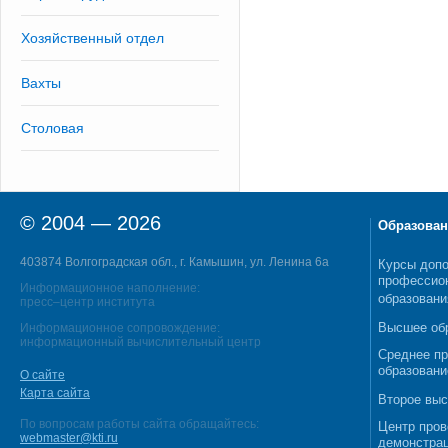
Хозяйственный отдел
Вахты
Столовая
© 2004 — 2026
Образован
403874 Волгоградская обл., г. Камышин, ул. Ленина 6а
Курсы допо
профессио
Информационное наполнение:
образовани
пресс–центр института
Высшее об
Информационное сопровождение:
информационный вычислительный центр
Среднее п
образовани
О сайте
Карта сайта
Второе выс
По вопросам работы сайта обращайтесь:
Центр пров
webmaster@kti.ru
демонстрац