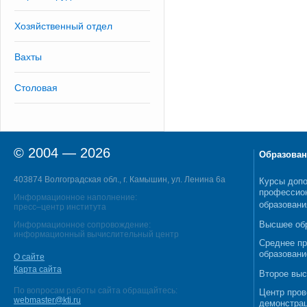
Хозяйственный отдел
Вахты
Столовая
© 2004 — 2026
Образован
403874 Волгоградская обл., г. Камышин, ул. Ленина 6а
Курсы допо
профессио
Информационное наполнение:
образовани
пресс–центр института
Высшее об
Информационное сопровождение:
информационный вычислительный центр
Среднее п
образовани
О сайте
Карта сайта
Второе выс
По вопросам работы сайта обращайтесь:
Центр пров
webmaster@kti.ru
демонстрац