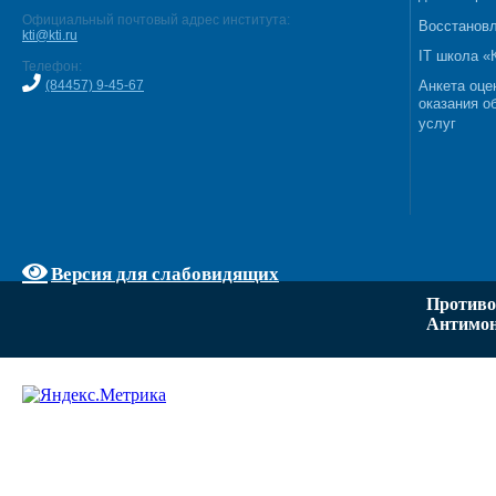
Официальный почтовый адрес института:
Восстановл
kti@kti.ru
IT школа 
Телефон:
(84457) 9-45-67
Анкета оце
оказания о
услуг
Версия для слабовидящих
Противо
Антимон
Задать вопрос