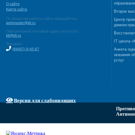
образовани
О сайте
Карта сайта
Второе выс
По вопросам работы сайта обращайтесь:
Центр пров
webmaster@kti.ru
демонстрац
Официальный почтовый адрес института:
Восстановл
kti@kti.ru
IT школа 
Телефон:
(84457) 9-45-67
Анкета оце
оказания о
услуг
Версия для слабовидящих
Противо
Антимон