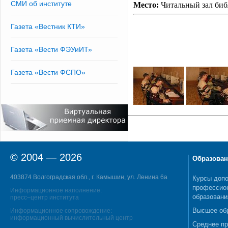
СМИ об институте
Место:
Читальный зал би
Газета «Вестник КТИ»
Газета «Вести ФЭУиИТ»
Газета «Вести ФСПО»
© 2004 — 2026
Образован
403874 Волгоградская обл., г. Камышин, ул. Ленина 6а
Курсы допо
профессио
Информационное наполнение:
образовани
пресс–центр института
Высшее об
Информационное сопровождение:
информационный вычислительный центр
Среднее п