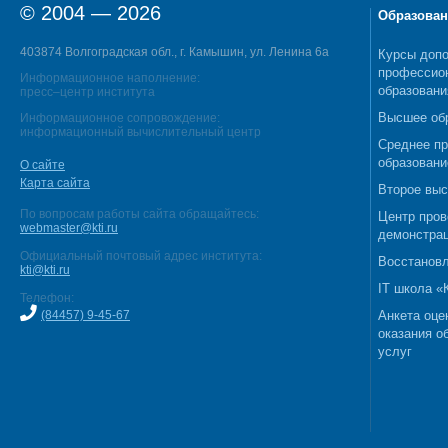
© 2004 — 2026
Образован
403874 Волгоградская обл., г. Камышин, ул. Ленина 6а
Курсы допо
профессио
Информационное наполнение:
образовани
пресс–центр института
Высшее об
Информационное сопровождение:
информационный вычислительный центр
Среднее п
образовани
О сайте
Карта сайта
Второе выс
По вопросам работы сайта обращайтесь:
Центр пров
webmaster@kti.ru
демонстрац
Официальный почтовый адрес института:
Восстановл
kti@kti.ru
IT школа 
Телефон:
(84457) 9-45-67
Анкета оце
оказания о
услуг