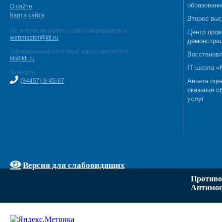
образовани
О сайте
Карта сайта
Второе выс
По вопросам работы сайта обращайтесь:
Центр пров
webmaster@kti.ru
демонстрац
Официальный почтовый адрес института:
Восстановл
kti@kti.ru
IT школа 
Телефон:
(84457) 9-45-67
Анкета оце
оказания о
услуг
Версия для слабовидящих
Противо
Антимон