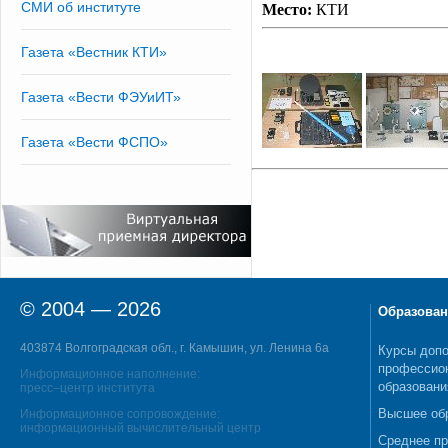
СМИ об институте
Место:
КТИ
Газета «Вестник КТИ»
Газета «Вести ФЭУиИТ»
Газета «Вести ФСПО»
© 2004 — 2026
Образован
403874 Волгоградская обл., г. Камышин, ул. Ленина 6а
Курсы допо
профессио
Информационное наполнение:
образовани
пресс–центр института
Высшее об
Информационное сопровождение:
информационный вычислительный центр
Среднее п