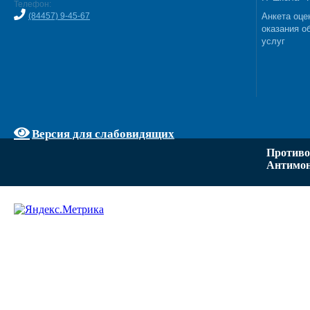
Телефон:
(84457) 9-45-67
Анкета оце
оказания о
услуг
Версия для слабовидящих
Противо
Антимон