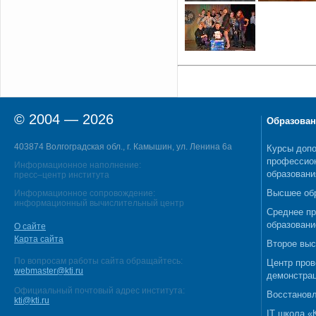
© 2004 — 2026
Образован
403874 Волгоградская обл., г. Камышин, ул. Ленина 6а
Курсы допо
профессио
Информационное наполнение:
образовани
пресс–центр института
Высшее об
Информационное сопровождение:
информационный вычислительный центр
Среднее п
образовани
О сайте
Карта сайта
Второе выс
По вопросам работы сайта обращайтесь:
Центр пров
webmaster@kti.ru
демонстрац
Официальный почтовый адрес института:
Восстановл
kti@kti.ru
IT школа 