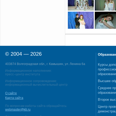
© 2004 — 2026
Образован
403874 Волгоградская обл., г. Камышин, ул. Ленина 6а
Курсы допо
профессио
Информационное наполнение:
образовани
пресс–центр института
Высшее об
Информационное сопровождение:
информационный вычислительный центр
Среднее п
образовани
О сайте
Карта сайта
Второе выс
По вопросам работы сайта обращайтесь:
Центр пров
webmaster@kti.ru
демонстрац