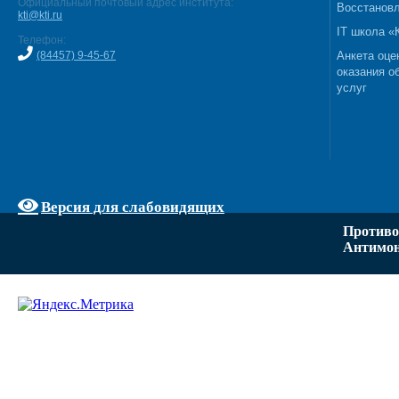
Официальный почтовый адрес института:
Восстановл
kti@kti.ru
IT школа 
Телефон:
(84457) 9-45-67
Анкета оце
оказания о
услуг
Версия для слабовидящих
Противо
Антимон