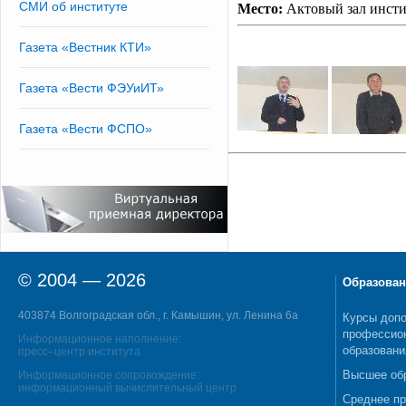
СМИ об институте
Место:
Актовый зал инсти
Газета «Вестник КТИ»
Газета «Вести ФЭУиИТ»
Газета «Вести ФСПО»
© 2004 — 2026
Образован
403874 Волгоградская обл., г. Камышин, ул. Ленина 6а
Курсы допо
профессио
Информационное наполнение:
образовани
пресс–центр института
Высшее об
Информационное сопровождение:
информационный вычислительный центр
Среднее п