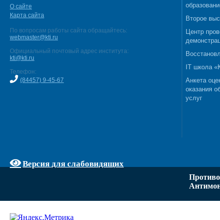
образовани
О сайте
Карта сайта
Второе выс
По вопросам работы сайта обращайтесь:
Центр пров
webmaster@kti.ru
демонстрац
Официальный почтовый адрес института:
Восстановл
kti@kti.ru
IT школа 
Телефон:
(84457) 9-45-67
Анкета оце
оказания о
услуг
Версия для слабовидящих
Противо
Антимон