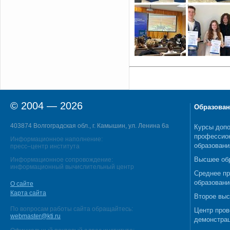
© 2004 — 2026
Образован
403874 Волгоградская обл., г. Камышин, ул. Ленина 6а
Курсы допо
профессио
Информационное наполнение:
образовани
пресс–центр института
Высшее об
Информационное сопровождение:
информационный вычислительный центр
Среднее п
образовани
О сайте
Карта сайта
Второе выс
По вопросам работы сайта обращайтесь:
Центр пров
webmaster@kti.ru
демонстрац