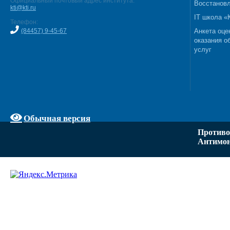
Официальный почтовый адрес института:
Восстановл
kti@kti.ru
IT школа 
Телефон:
(84457) 9-45-67
Анкета оце
оказания о
услуг
Обычная версия
Противо
Антимон
Задать вопрос