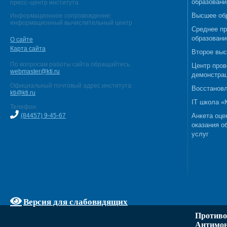
образовани
пресс–центр института
Высшее об
Информационное сопровождение:
информационный вычислительный центр
Среднее п
образовани
О сайте
Карта сайта
Второе выс
По вопросам работы сайта обращайтесь:
Центр пров
webmaster@kti.ru
демонстрац
Официальный почтовый адрес института:
Восстановл
kti@kti.ru
IT школа 
Телефон:
(84457) 9-45-67
Анкета оце
оказания о
услуг
Версия для слабовидящих
Противо
Антимон