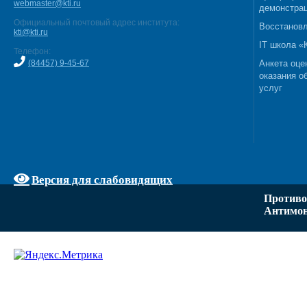
webmaster@kti.ru
демонстрац
Официальный почтовый адрес института:
Восстановл
kti@kti.ru
IT школа 
Телефон:
(84457) 9-45-67
Анкета оце
оказания о
услуг
Версия для слабовидящих
Противо
Антимон