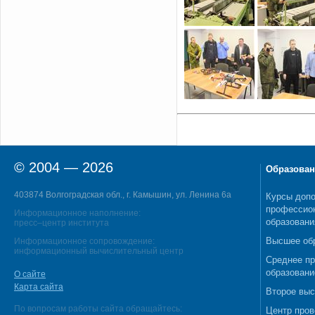
© 2004 — 2026
Образован
403874 Волгоградская обл., г. Камышин, ул. Ленина 6а
Курсы допо
профессио
Информационное наполнение:
образовани
пресс–центр института
Высшее об
Информационное сопровождение:
информационный вычислительный центр
Среднее п
образовани
О сайте
Карта сайта
Второе выс
По вопросам работы сайта обращайтесь:
Центр пров