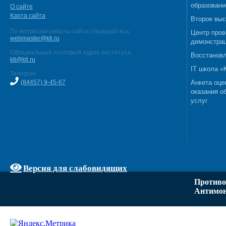
образовани
О сайте
Карта сайта
Второе выс
По вопросам работы сайта обращайтесь:
Центр пров
webmaster@kti.ru
демонстрац
Официальный почтовый адрес института:
Восстановл
kti@kti.ru
IT школа 
Телефон:
(84457) 9-45-67
Анкета оце
оказания о
услуг
Версия для слабовидящих
Противо
Антимон