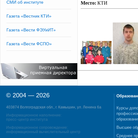
СМИ об институте
Место:
КТИ
Газета «Вестник КТИ»
Газета «Вести ФЭУиИТ»
Газета «Вести ФСПО»
© 2004 — 2026
Образован
403874 Волгоградская обл., г. Камышин, ул. Ленина 6а
Курсы допо
профессио
Информационное наполнение:
образовани
пресс–центр института
Высшее об
Информационное сопровождение:
информационный вычислительный центр
Среднее п