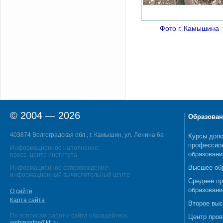
Фото г. Камышина
© 2004 — 2026
Образован
403874 Волгоградская обл., г. Камышин, ул. Ленина 6а
Курсы допо
профессио
Информационное наполнение:
образовани
пресс–центр института
Высшее об
Информационное сопровождение:
информационный вычислительный центр
Среднее п
образовани
О сайте
Карта сайта
Второе выс
По вопросам работы сайта обращайтесь:
Центр пров
webmaster@kti.ru