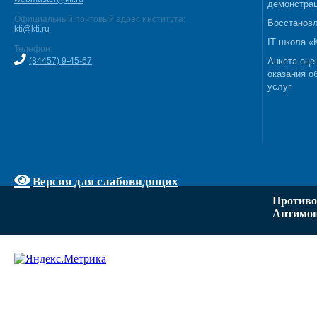
демонстрац
Официальный почтовый адрес института:
Восстановл
kti@kti.ru
IT школа 
Телефон:
(84457) 9-45-67
Анкета оце
оказания о
услуг
Версия для слабовидящих
Противо
Антимон
Задать вопрос