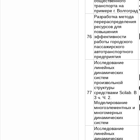
общественного
транспорта на
примере г. Волгоград
Разработка метода
перераспределения
ресурсов для
повышения
76
эффективности
работы городского
пассажирского
автотранспортного
предприятия
Исследование
линейных
динамических
систем
произвольной
структуры
77
средствами Scilab. В
3 ч. Ч. 2.
Моделирование
многоэлементных и
многомерных
динамических
систем
Исследование
линейных
динамических