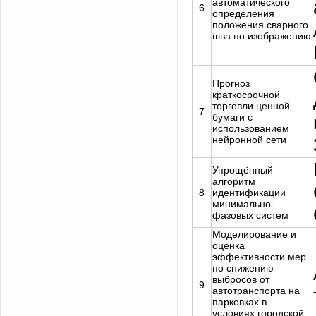
автоматического
6
определения
положения сварного
шва по изображению
Прогноз
краткосрочной
торговли ценной
7
бумаги с
использованием
нейронной сети
Упрощённый
алгоритм
8
идентификации
минимально-
фазовых систем
Моделирование и
оценка
эффективности мер
по снижению
выбросов от
9
автотранспорта на
парковках в
условиях городской