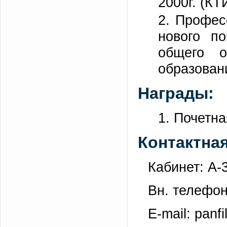
2000г. (КТ
2. Профес
нового по
общего о
образовани
Награды:
1. Почетн
Контактна
Кабинет: А-
Вн. телефон
E-mail: panfi