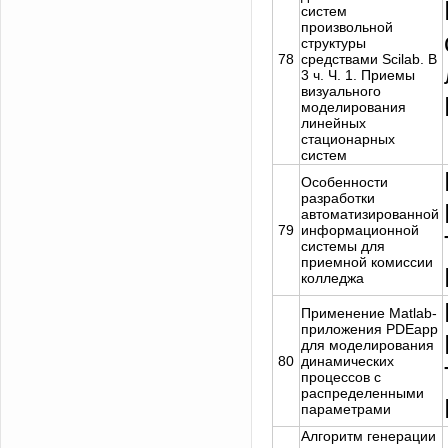
систем
произвольной
структуры
78
средствами Scilab. В
3 ч. Ч. 1. Приемы
визуального
моделирования
линейных
стационарных
систем
Особенности
разработки
автоматизированной
79
информационной
системы для
приемной комиссии
колледжа
Применение Matlab-
приложения PDEapp
для моделирования
80
динамических
процессов с
распределенными
параметрами
Задать вопрос
Алгоритм генерации