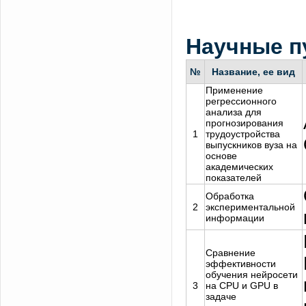
Научные п
№
Название, ее вид
Применение
регрессионного
анализа для
прогнозирования
1
трудоустройства
выпускников вуза на
основе
академических
показателей
Обработка
2
экспериментальной
информации
Сравнение
эффективности
обучения нейросети
3
на CPU и GPU в
задаче