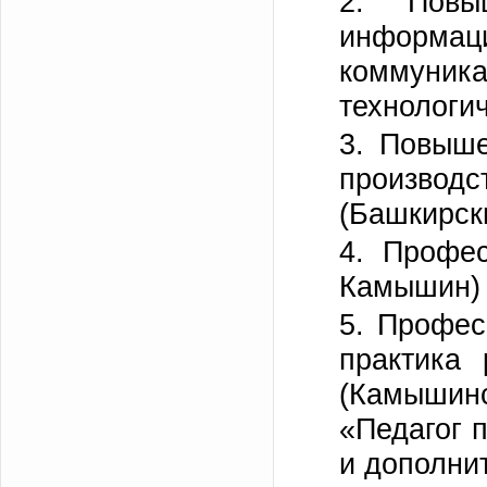
2. Повы
информаци
коммуни
технологич
3. Повыше
производ
(Башкирск
4. Профес
Камышин)
5. Профес
практика
(Камышинс
«Педагог 
и дополни