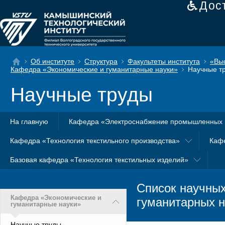
Дос
Об институте
Структура
Факультеты института
«Вы
Кафедра «Экономические и гуманитарные науки»
Научные т
Научные труды
На главную
Кафедра «Электроснабжение промышленных 
Кафедра «Технология текстильного производства»
Каф
Базовая кафедра «Технология текстильных изделий»
Список научны
Кафедра «Экономические и
гуманитарных н
гуманитарные науки»
Научные труды