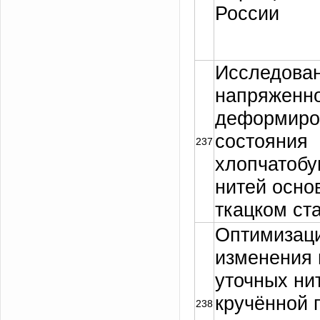
России
Исследова
напряженн
деформиро
состояния
237
хлопчатоб
нитей осно
ткацком ст
Оптимизац
изменения 
уточных ни
кручённой 
238