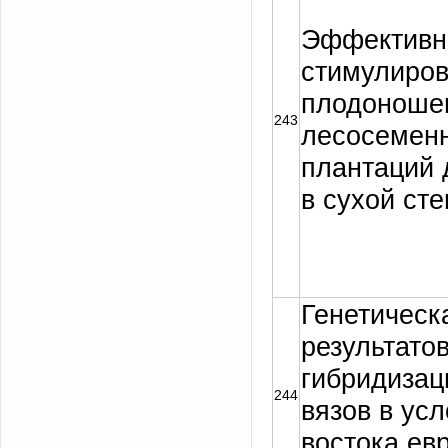
Эффективн
стимулиро
плодоноше
243
лесосемен
плантаций 
в сухой сте
Генетическ
результато
гибридизац
244
вязов в усл
востока ев