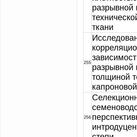
разрывной 
техническо
ткани
Исследова
корреляци
зависимос
255
разрывной 
толщиной т
капроновой
Селекцион
семеновод
перспектив
256
интродуцен
Задать вопрос
степи