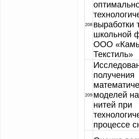
оптимально
технологич
выработки 
208
школьной 
ООО «Кам
Текстиль»
Исследован
получения
математиче
моделей н
209
нитей при
технологич
процессе с