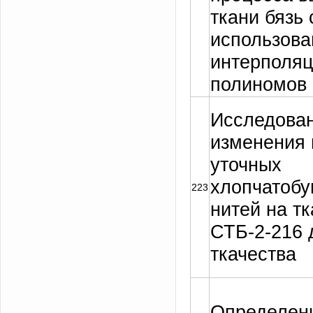
ткани бязь 
использов
интерполя
полиномов
Исследован
изменения 
уточных
хлопчатоб
223
нитей на т
СТБ-2-216 
ткачества
Определени