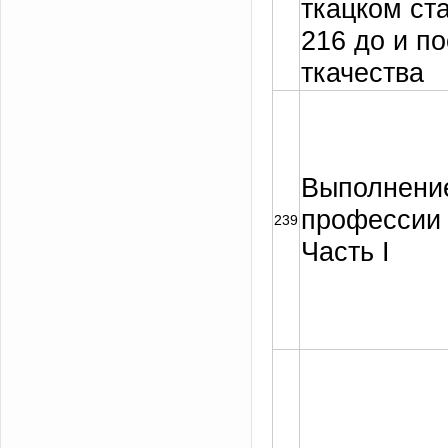
ткацком ст
216 до и п
ткачества
Выполнение
профессии 
239
Часть I