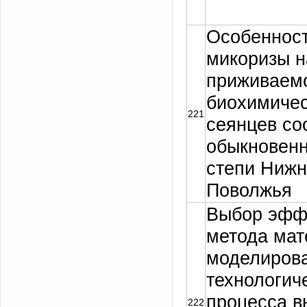
Особенност
микоризы н
приживаемо
биохимичес
221
сеянцев со
обыкновенн
степи Нижн
Поволжья
Выбор эфф
метода мат
моделиров
технологич
процесса в
222