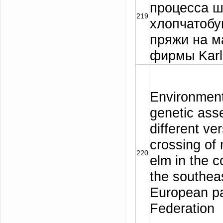
процесса ш
219
хлопчатоб
пряжи на 
фирмы Karl
Environment
genetic ass
different ve
crossing of
220
elm in the c
the southeas
European pa
Federation