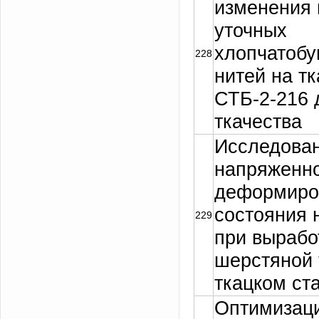
изменения 
уточных
хлопчатоб
228
нитей на т
СТБ-2-216 
ткачества
Исследова
напряженн
деформиро
состояния 
229
при вырабо
шерстяной 
ткацком ст
Оптимизац