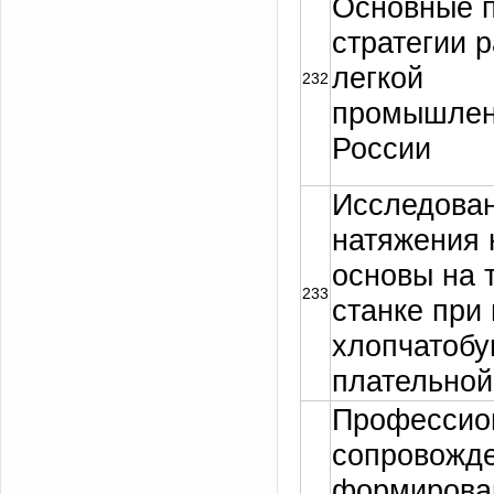
Основные 
стратегии 
легкой
232
промышлен
России
Исследова
натяжения 
основы на 
233
станке при
хлопчатоб
плательной
Профессио
сопровожд
формирова