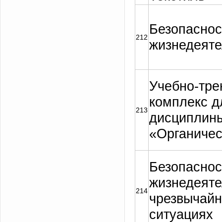
Безопаснос
212
жизнедеяте
Учебно-тре
комплекс д
213
дисциплин
«Органичес
Безопаснос
жизнедеяте
214
чрезвычай
ситуациях