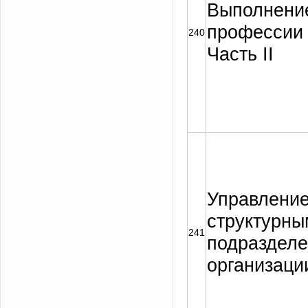
Выполнение
профессии 
240
Часть II
Управлени
структурны
241
подраздел
организаци