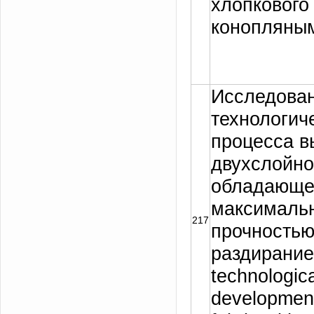
хлопкового
конопляны
Исследова
технологич
процесса в
двухслойно
обладающе
максималь
217
прочностью
раздирание
technologic
development