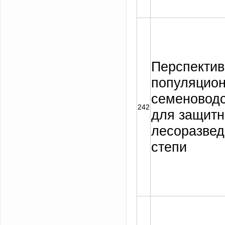
Перспекти
популяцион
семеноводс
242
для защитн
лесоразвед
степи