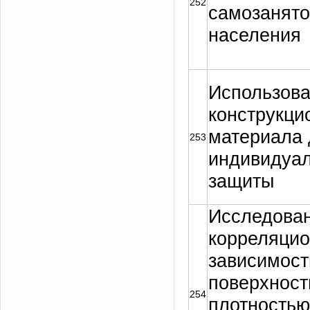
252
самозанято
населения
Использова
конструкци
материала 
253
индивидуа
защиты
Исследова
корреляци
зависимос
поверхност
254
плотностью