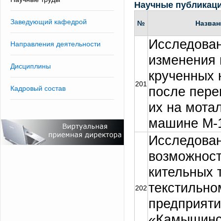
Научные публикац
Заведующий кафедрой
№
Назван
Исследован
Направления деятельности
изменения 
Дисциплины
крученных 
201
после пер
Кадровый состав
их на мота
машине М-
Исследова
возможност
кительных 
текстильно
202
предприят
«Камышинс