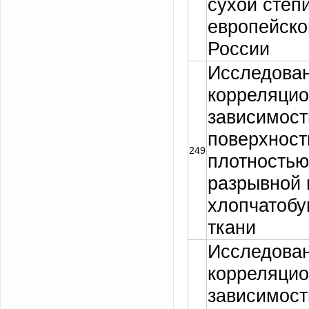
сухой степ
европейско
России
Исследова
корреляци
зависимос
поверхност
249
плотностью
разрывной 
хлопчатоб
ткани
Исследова
корреляци
зависимос