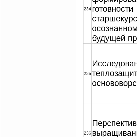
готовности
234
старшекурс
осознанном
будущей п
Исследова
теплозащит
235
основоворс
Перспектив
выращивани
236