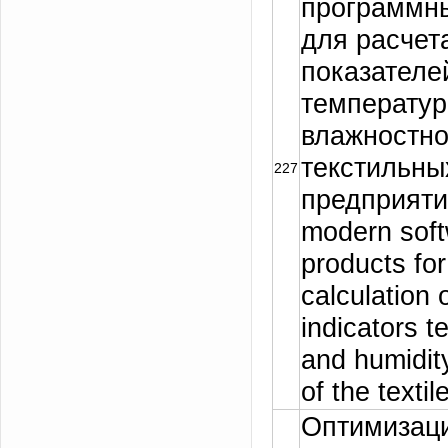
программны
для расчет
показателе
температур
влажностно
текстильны
227
предприятий
modern sof
products for
calculation 
indicators 
and humidit
of the textil
Оптимизац