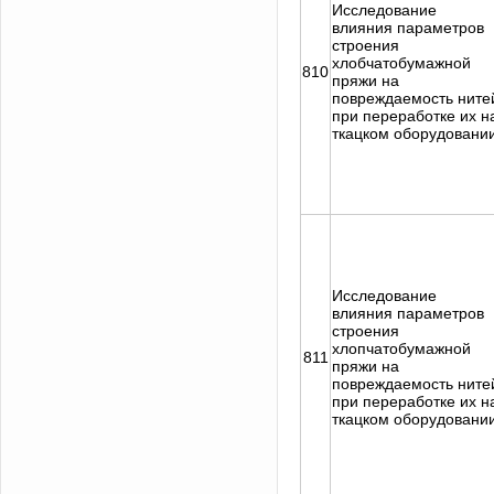
Исследование
влияния параметров
строения
хлобчатобумажной
810
пряжи на
повреждаемость ните
при переработке их н
ткацком оборудовани
Исследование
влияния параметров
строения
хлопчатобумажной
811
пряжи на
повреждаемость ните
при переработке их н
ткацком оборудовани