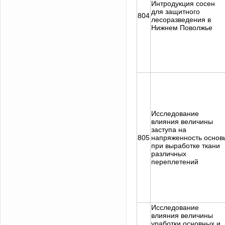
Интродукция сосен
для защитного
804
лесоразведения в
Нижнем Поволжье
Исследование
влияния величины
заступа на
805
напряженность основ
при выработке ткани
различных
переплетений
Исследование
влияния величины
уработки основных и