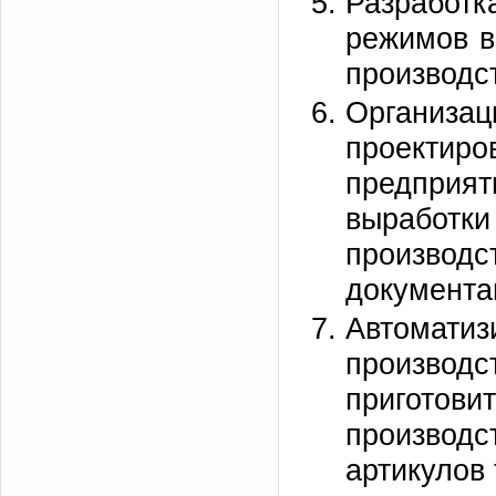
Разрабо
режимов в
производс
Организа
проектир
предприят
выработ
произво
документа
Автома
производ
приготов
произво
артикулов 