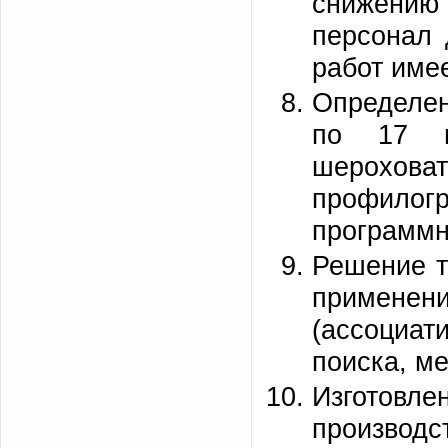
снижению
персонал 
работ име
Определен
по 17 п
шерохов
профилог
программн
Решение т
применен
(ассоциат
поиска, ме
Изготовле
производс