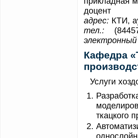
прикладная м
доцент
адрес:
КТИ, а
тел.:
(84457)
электронный 
Кафедра «
производс
Услуги хозд
Разрабо
моделиро
ткацкого п
Автома
однослойн