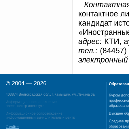
Контактная
контактное л
кандидат ист
«Иностранные
адрес:
КТИ, а
тел.:
(84457) 
электронный 
© 2004 — 2026
Образован
403874 Волгоградская обл., г. Камышин, ул. Ленина 6а
Курсы допо
профессио
Информационное наполнение:
образовани
пресс–центр института
Высшее об
Информационное сопровождение:
информационный вычислительный центр
Среднее п
образовани
О сайте