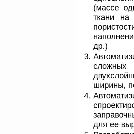
(массе од
ткани н
порист
наполнени
др.)
Автомати
сложных
двухслой
ширины, п
Автомат
спроектир
заправочн
для ее выр