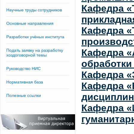
Кафедра «
Научные труды сотрудников
прикладна
Основные направления
Кафедра «
Разработки учёных института
производс
Кафедра «
Подать заявку на разработку
хоздоговорной темы
обработки
Руководство НИС
Кафедра «
Нормативная база
Кафедра «
дисципли
Полезные ссылки
Кафедра «
гуманитар