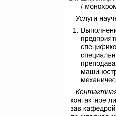
/ монохро
Услуги науч
Выполнен
предпри
специф
специа
препода
машиност
механичес
Контактная
контактное л
зав.кафедрой