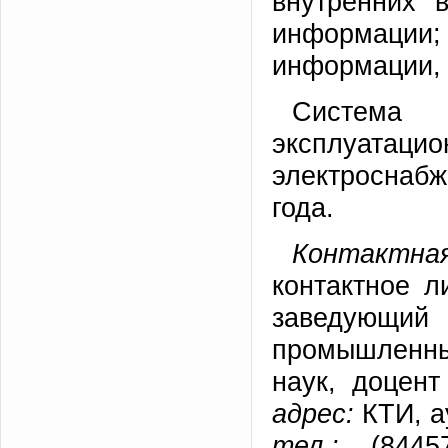
внутренних 
информации; 
информации, 
Система м
эксплуатаци
электроснаб
года.
Контактная
контактное 
заведующи
промышленных
наук, доцент
адрес:
КТИ, а
тел.:
(84457)