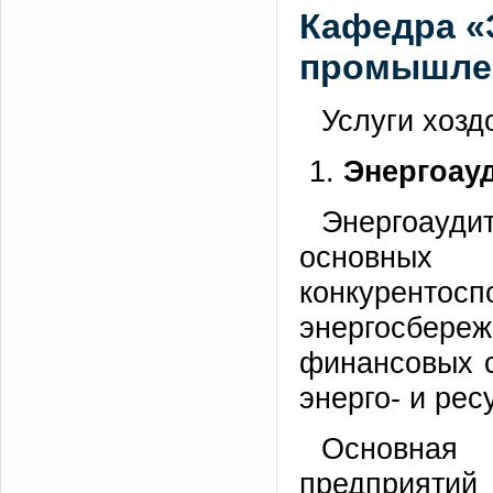
Кафедра «
промышле
Услуги хозд
Энергоауд
Энергоауди
основных
конкуренто
энергосбере
финансовых с
энерго- и ре
Основная
предприятий