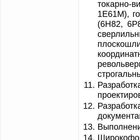
токарно-
1Е61М), г
(6Н82, 6Р
сверлильн
плоско
координат
револьве
строгальн
Разраб
проектиро
Разработ
документа
Выполнени
Широкофор