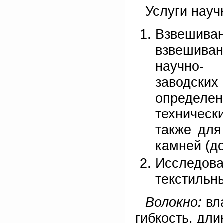
Услуги науч
Взвешива
взвешива
научно-
заводских
определе
техническ
также для
камней (до 
Исследов
текстильн
Волокно:
вла
гибкость, дли