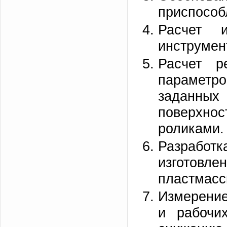
приспособ
Расчет и
инструмен
Расчет р
парамет
заданных 
поверхно
роликами.
Разработк
изготовле
пластмасс
Измерение
и рабочи