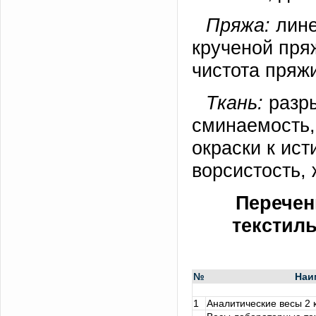
Пряжа:
лине
крученой пря
чистота пряжи
Ткань:
разры
сминаемость, 
окраски к ис
ворсистость, 
Перечен
текстиль
№
Наи
1
Аналитические весы 2 