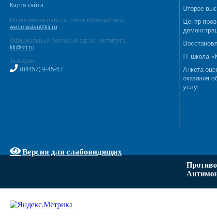
Карта сайта
Второе выс
По вопросам работы сайта обращайтесь:
Центр пров
webmaster@kti.ru
демонстрац
Официальный почтовый адрес института:
Восстановл
kti@kti.ru
IT школа 
Телефон:
(84457) 9-45-67
Анкета оце
оказания о
услуг
Версия для слабовидящих
Противо
Антимон