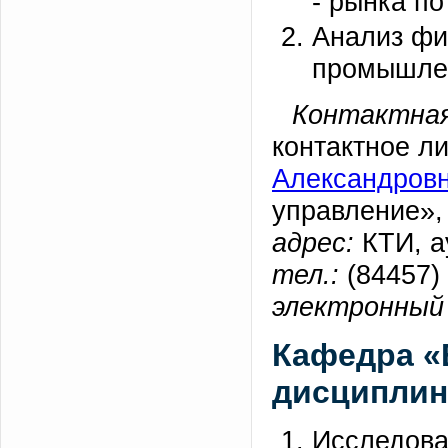
- рынка по
Анализ фи
промышлен
Контактная
контактное л
Александров
управление»,
адрес:
КТИ, а
тел.:
(84457) 
электронный 
Кафедра «
дисциплин
Исследова