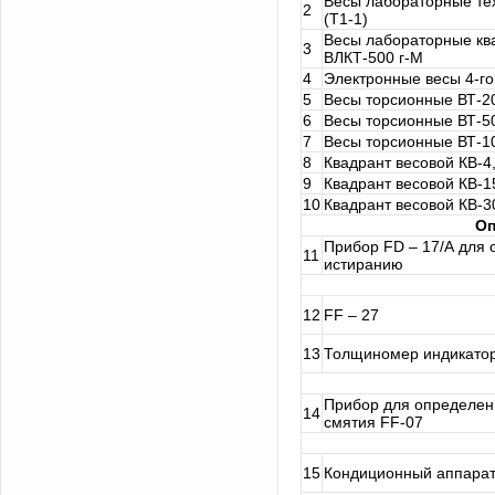
Весы лабораторные тех
2
(Т1-1)
Весы лабораторные кв
3
ВЛКТ-500 г-М
4
Электронные весы 4-го
5
Весы торсионные ВТ-2
6
Весы торсионные ВТ-5
7
Весы торсионные ВТ-1
8
Квадрант весовой КВ-4
9
Квадрант весовой КВ-1
10
Квадрант весовой КВ-3
Оп
Прибор FD – 17/А для 
11
истиранию
12
FF – 27
13
Толщиномер индикатор
Прибор для определен
14
смятия FF-07
15
Кондиционный аппарат