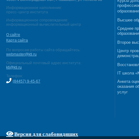
Курсы допо
профессио
Информационное наполнение:
образовани
пресс–центр института
Высшее об
Информационное сопровождение:
информационный вычислительный центр
Среднее п
образовани
О сайте
Карта сайта
Второе выс
По вопросам работы сайта обращайтесь:
Центр пров
webmaster@kti.ru
демонстрац
Официальный почтовый адрес института:
Восстановл
kti@kti.ru
IT школа 
Телефон:
(84457) 9-45-67
Анкета оце
оказания о
услуг
Версия для слабовидящих