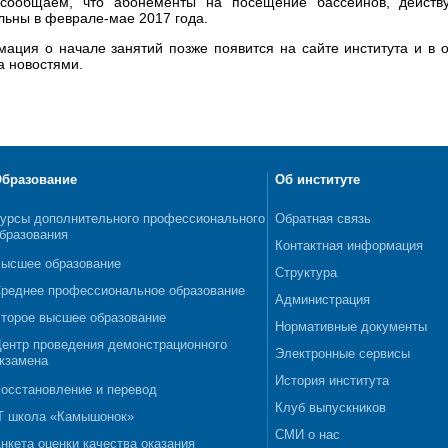
сообщаем, что абонементы на посещение бассейнов, действу
льны в феврале-мае 2017 года.
ация о начале занятий позже появится на сайте института и в
а новостями.
бразование
Об институте
урсы дополнительного профессионального
Обратная связь
бразования
Контактная информация
ысшее образование
Структура
реднее профессиональное образование
Администрация
торое высшее образование
Нормативные документы
ентр проведения демонстрационного
Электронные сервисы
кзамена
История института
осстановление и перевод
Клуб выпускников
T школа «Камышонок»
СМИ о нас
нкета оценки качества оказания