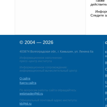
Также 
действите
Информ
Следите з
© 2004 — 2026
О
403874 Волгоградская обл., г. Камышин, ул. Ленина 6а
К
о
Информационное наполнение:
пресс–центр института
В
Информационное сопровождение:
С
информационный вычислительный центр
В
О сайте
Ц
Карта сайта
э
По вопросам работы сайта обращайтесь:
В
webmaster@kti.ru
I
Официальный почтовый адрес института:
kti@kti.ru
А