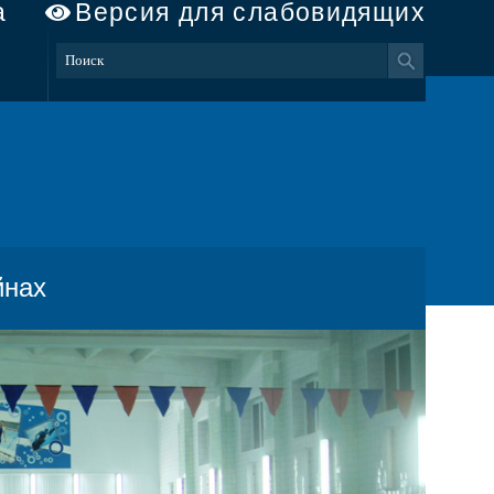
а
Версия для слабовидящих
йнах