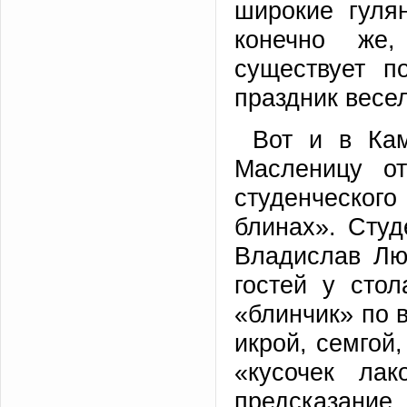
широкие гуля
конечно же
существует п
праздник весе
Вот и в Кам
Масленицу о
студенческо
блинах». Сту
Владислав Лю
гостей у сто
«блинчик» по в
икрой, семгой
«кусочек ла
предсказание