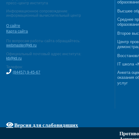
образовани
пресс–центр института
Высшее об
Информационное сопровождение:
информационный вычислительный центр
Среднее п
образовани
О сайте
Карта сайта
Второе выс
По вопросам работы сайта обращайтесь:
Центр пров
webmaster@kti.ru
демонстрац
Официальный почтовый адрес института:
Восстановл
kti@kti.ru
IT школа 
Телефон:
(84457) 9-45-67
Анкета оце
оказания о
услуг
Версия для слабовидящих
Противо