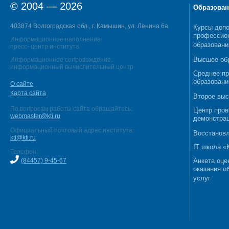
© 2004 — 2026
Образован
403874 Волгоградская обл., г. Камышин, ул. Ленина 6а
Курсы допо
профессио
Информационное наполнение:
образовани
пресс–центр института
Высшее об
Информационное сопровождение:
информационный вычислительный центр
Среднее п
образовани
О сайте
Карта сайта
Второе выс
По вопросам работы сайта обращайтесь:
Центр пров
webmaster@kti.ru
демонстрац
Официальный почтовый адрес института:
Восстановл
kti@kti.ru
IT школа 
Телефон:
(84457) 9-45-67
Анкета оце
оказания о
услуг