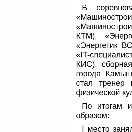
В соревнов
«Машиностро
«Машиностроит
КТМ), «Энер
«Энергетик ВО
«IT-специалис
КИС), сборна
города Камыш
стал тренер 
физической ку
По итогам 
образом:
I место зан