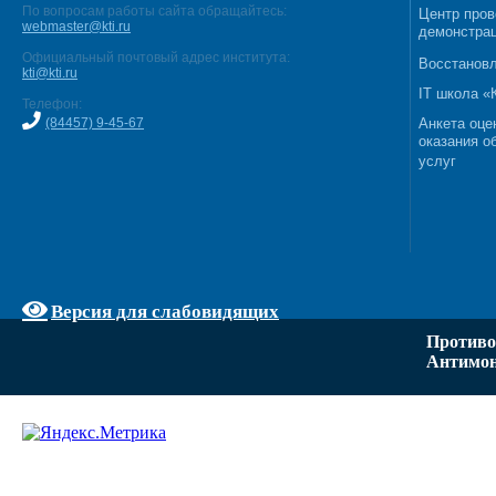
По вопросам работы сайта обращайтесь:
Центр пров
webmaster@kti.ru
демонстрац
Официальный почтовый адрес института:
Восстановл
kti@kti.ru
IT школа 
Телефон:
(84457) 9-45-67
Анкета оце
оказания о
услуг
Версия для слабовидящих
Противо
Антимон