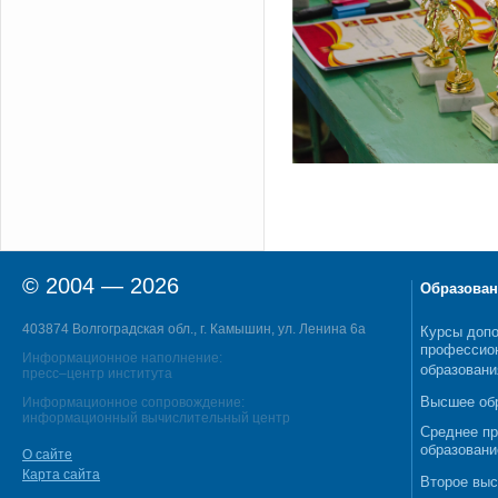
© 2004 — 2026
Образован
403874 Волгоградская обл., г. Камышин, ул. Ленина 6а
Курсы допо
профессио
Информационное наполнение:
образовани
пресс–центр института
Высшее об
Информационное сопровождение:
информационный вычислительный центр
Среднее п
образовани
О сайте
Карта сайта
Второе выс