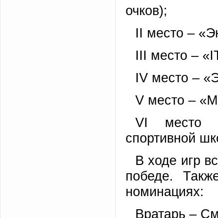
очков);
II место – «Э
III место – «
IV место – «
V место – «М
VI место 
спортивной шк
В ходе игр 
победе. Такж
номинациях:
Вратарь – См