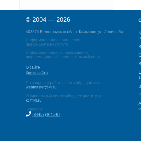
© 2004 — 2026
О
403874 Волгоградская обл., г. Камышин, ул. Ленина 6а
К
о
Информационное наполнение:
пресс–центр института
В
Информационное сопровождение:
С
информационный вычислительный центр
В
О сайте
Ц
Карта сайта
э
По вопросам работы сайта обращайтесь:
В
webmaster@kti.ru
I
Официальный почтовый адрес института:
kti@kti.ru
А
о
Телефон:
(84457) 9-45-67