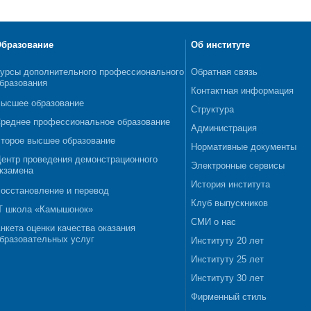
бразование
Об институте
урсы дополнительного профессионального
Обратная связь
бразования
Контактная информация
ысшее образование
Структура
реднее профессиональное образование
Администрация
торое высшее образование
Нормативные документы
ентр проведения демонстрационного
Электронные сервисы
кзамена
История института
осстановление и перевод
Клуб выпускников
T школа «Камышонок»
СМИ о нас
нкета оценки качества оказания
бразовательных услуг
Институту 20 лет
Институту 25 лет
Институту 30 лет
Фирменный стиль