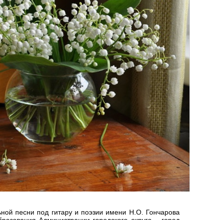
ьной песни под гитару и поэзии имени Н.О. Гончарова
разования Администрации городского округа – город