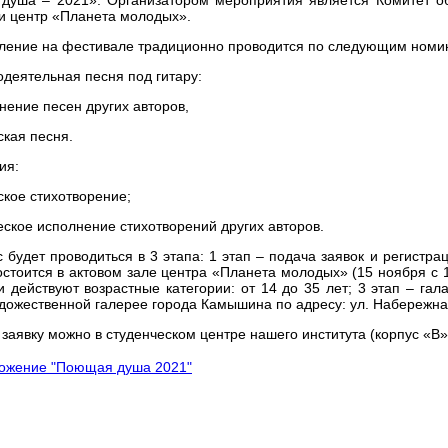
 центр «Планета молодых».
ление на фестивале традиционно проводится по следующим номи
одеятельная песня под гитару:
нение песен других авторов,
ская песня.
ия:
ское стихотворение;
ческое исполнение стихотворений других авторов.
с будет проводиться в 3 этапа: 1 этап – подача заявок и регистра
остоится в актовом зале центра «Планета молодых» (15 ноября с 15
 действуют возрастные категории: от 14 до 35 лет; 3 этап – гал
удожественной галерее города Камышина по адресу: ул. Набережна
 заявку можно в студенческом центре нашего института (корпус «В
ожение "Поющая душа 2021"