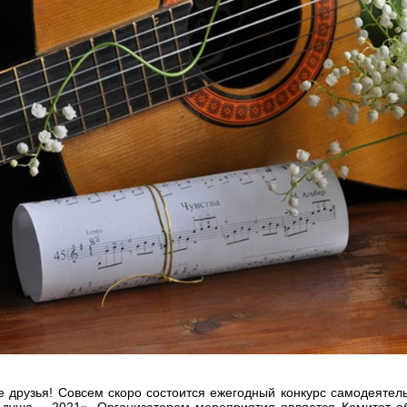
е друзья! Совсем скоро состоится ежегодный конкурс самодеятел
уша – 2021». Организатором мероприятия является Комитет об