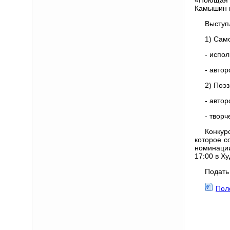
Камышин и
Выступ
1) Сам
- испол
- автор
2) Поэз
- автор
- твор
Конкур
которое с
номинации
17:00 в Х
Подать
Пол