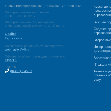
403874 Волгоградская обл., г. Камышин, ул. Ленина 6а
Курсы допо
профессио
Информационное наполнение:
образовани
пресс–центр института
Высшее об
Информационное сопровождение:
информационный вычислительный центр
Среднее п
образовани
О сайте
Карта сайта
Второе выс
По вопросам работы сайта обращайтесь:
Центр пров
webmaster@kti.ru
демонстрац
Официальный почтовый адрес института:
Восстановл
kti@kti.ru
IT школа 
Телефон:
(84457) 9-45-67
Анкета оце
оказания о
услуг