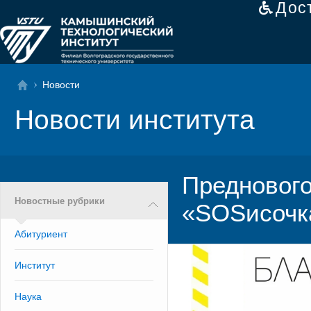
Дос
Новости
Новости института
Преднового
Новостные рубрики
«SOSисочк
Абитуриент
Институт
Наука