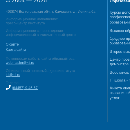
© 2004 — 2026
Образован
403874 Волгоградская обл., г. Камышин, ул. Ленина 6а
Курсы допо
профессио
Информационное наполнение:
образовани
пресс–центр института
Высшее об
Информационное сопровождение:
информационный вычислительный центр
Среднее п
образовани
О сайте
Карта сайта
Второе выс
По вопросам работы сайта обращайтесь:
Центр пров
webmaster@kti.ru
демонстрац
Официальный почтовый адрес института:
Восстановл
kti@kti.ru
IT школа 
Телефон:
(84457) 9-45-67
Анкета оце
оказания о
услуг