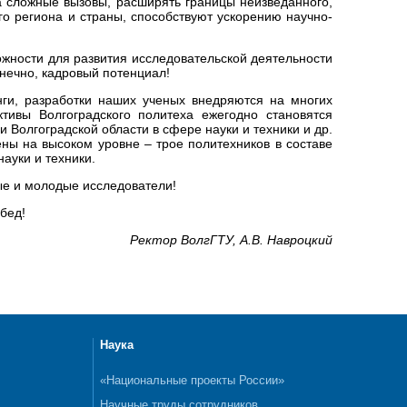
 сложные вызовы, расширять границы неизведанного,
го региона и страны, способствуют ускорению научно-
ожности для развития исследовательской деятельности
онечно, кадровый потенциал!
ги, разработки наших ученых внедряются на многих
ктивы Волгоградского политеха ежегодно становятся
 Волгоградской области в сфере науки и техники и др.
ны на высоком уровне – трое политехников в составе
ауки и техники.
ые и молодые исследователи!
бед!
Ректор ВолгГТУ, А.В. Навроцкий
Наука
«Национальные проекты России»
Научные труды сотрудников