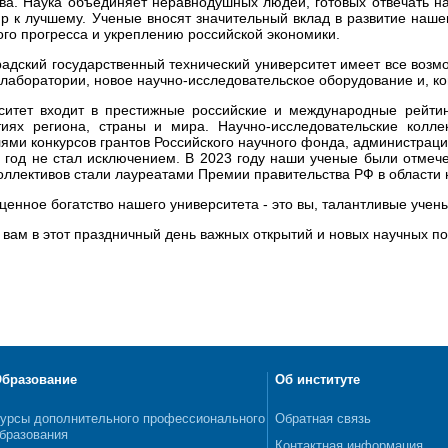
а. Наука объединяет неравнодушных людей, готовых отвечать на
р к лучшему. Ученые вносят значительный вклад в развитие наше
ого прогресса и укреплению российской экономики.
радский государственный технический университет имеет все возм
 лаборатории, новое научно-исследовательское оборудование и, к
ситет входит в престижные российские и международные рейтин
иях региона, страны и мира. Научно-исследовательские колле
ями конкурсов грантов Российского научного фонда, администрации
год не стал исключением. В 2023 году наши ученые были отмече
оллективов стали лауреатами Премии правительства РФ в области н
ценное богатство нашего университета - это вы, талантливые учен
вам в этот праздничный день важных открытий и новых научных по
бразование
Об институте
урсы дополнительного профессионального
Обратная связь
бразования
Контактная информация