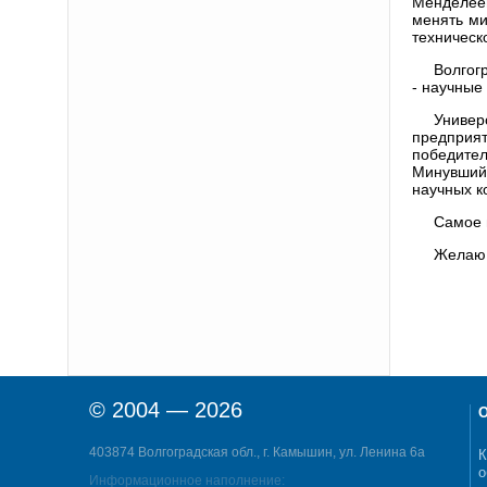
Менделеев
менять ми
техническ
Волгог
- научные
Универ
предприят
победител
Минувший 
научных к
Самое 
Желаю 
© 2004 — 2026
О
403874 Волгоградская обл., г. Камышин, ул. Ленина 6а
К
о
Информационное наполнение: