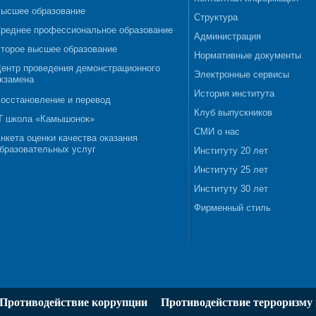
ысшее образование
Структура
реднее профессиональное образование
Администрация
торое высшее образование
Нормативные документы
ентр проведения демонстрационного
Электронные сервисы
кзамена
История института
осстановление и перевод
Клуб выпускников
T школа «Камышонок»
СМИ о нас
нкета оценки качества оказания
бразовательных услуг
Институту 20 лет
Институту 25 лет
Институту 30 лет
Фирменный стиль
Противодействие коррупции
Противодействие терроризму 