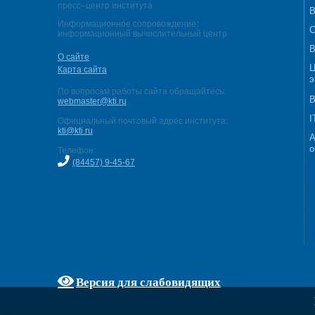
пресс–центр института
В
Информационное сопровождение:
С
информационный вычислительный центр
В
О сайте
Ц
Карта сайта
э
По вопросам работы сайта обращайтесь:
В
webmaster@kti.ru
I
Официальный почтовый адрес института:
kti@kti.ru
А
о
Телефон:
(84457) 9-45-67
Версия для слабовидящих