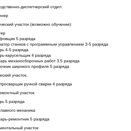
одственно-диспетчерский отдел:
енер
ческий участок (возможно обучение):
тер
фовщик 5 разряда
ратор станков с программным управлением 3-5 разряда
рь 4-5 разряда
рь-карусельщик 4 разряда
сарь механосборочных работ 3,5 разряда
ночник широкого профиля 5 разряда
еский участок:
тросварщик ручной сварки 4 разряда
емонтный участок:
рь 5 разряда
главного механика:
сарь-ремонтник 5 разряда
ментальный участок: