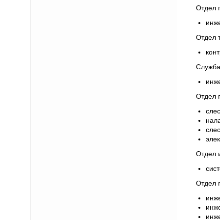
Отдел 
инже
Отдел 
конт
Служба
инж
Отдел г
слес
нал
слес
эле
Отдел 
сис
Отдел 
инже
инж
инж