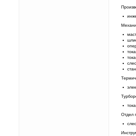
Произв
инж
Механи
мас
шли
опе
тока
тока
сле
ста
Термич
элек
Турбор
тока
Отдел 
сле
Инстру