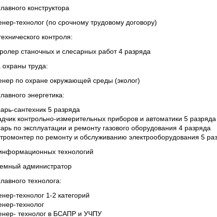
главного конструктора
нер-технолог (по срочному трудовому договору)
технического контроля:
ролер станочных и слесарных работ 4 разряда
 охраны труда:
енер по охране окружающей среды (эколог)
лавного энергетика:
арь-сантехник 5 разряда
адчик контрольно-измерительных приборов и автоматики 5 разряда
арь по эксплуатации и ремонту газового оборудования 4 разряда
ктромонтер по ремонту и обслуживанию электрооборудования 5 ра
информационных технологий
темный администратор
главного технолога:
нер-технолог 1-2 категорий
енер-технолог
енер- технолог в БСАПР и УЧПУ