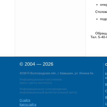
опе
Столов
под
Обраща
Тел. 5-40-
© 2004 — 2026
О
403874 Волгоградская обл., г. Камышин, ул. Ленина 6а
К
о
Информационное наполнение:
пресс–центр института
В
Информационное сопровождение:
С
информационный вычислительный центр
В
О сайте
Ц
Карта сайта