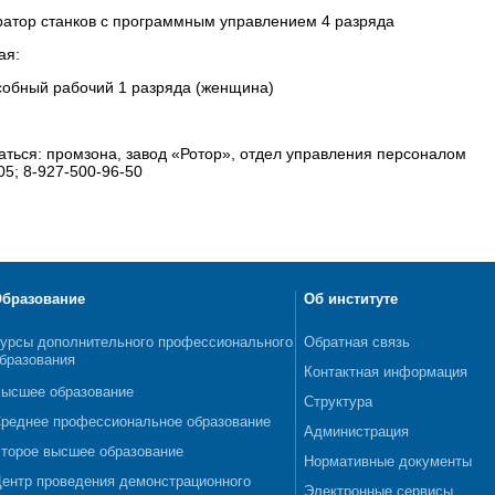
ратор станков с программным управлением 4 разряда
ая:
собный рабочий 1 разряда (женщина)
ться: промзона, завод «Ротор», отдел управления персоналом
05; 8-927-500-96-50
бразование
Об институте
урсы дополнительного профессионального
Обратная связь
бразования
Контактная информация
ысшее образование
Структура
реднее профессиональное образование
Администрация
торое высшее образование
Нормативные документы
ентр проведения демонстрационного
Электронные сервисы