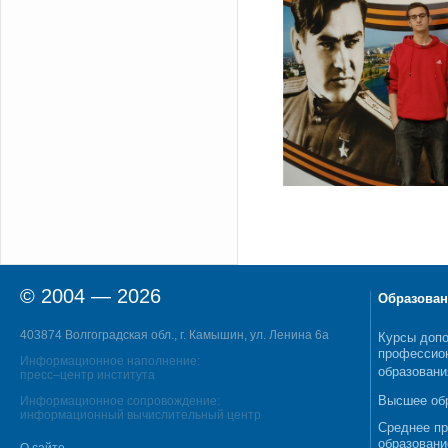
© 2004 — 2026
Образован
403874 Волгоградская обл., г. Камышин, ул. Ленина 6а
Курсы допо
профессио
Информационное наполнение:
образовани
пресс–центр института
Высшее об
Информационное сопровождение:
информационный вычислительный центр
Среднее п
образовани