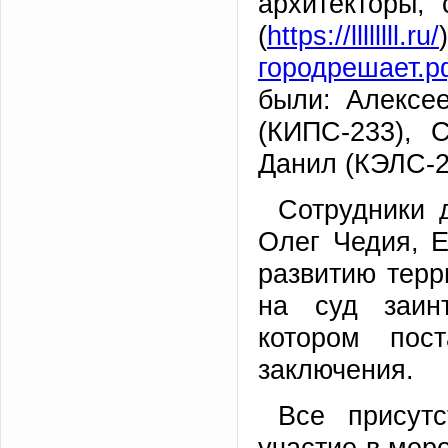
архитекторы,
(
https://llllllll.ru/
городрешает.р
были: Алексе
(КИПС-233), 
Данил (КЭЛС-2
Сотрудники 
Олег Чедия, Е
развитию терр
на суд заинт
котором пос
заключения.
Все присут
участие в мер