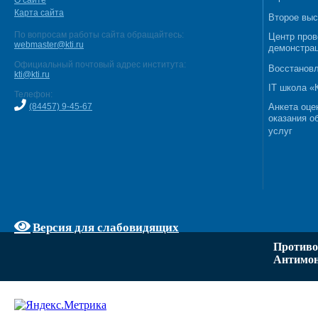
О сайте
Карта сайта
Второе выс
По вопросам работы сайта обращайтесь:
Центр пров
webmaster@kti.ru
демонстрац
Официальный почтовый адрес института:
Восстановл
kti@kti.ru
IT школа 
Телефон:
(84457) 9-45-67
Анкета оце
оказания о
услуг
Версия для слабовидящих
Противо
Антимон