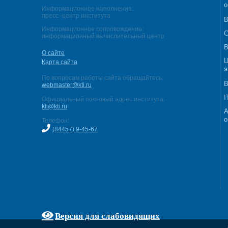
о
Информационное наполнение:
пресс–центр института
В
Информационное сопровождение:
С
информационный вычислительный центр
В
О сайте
Ц
Карта сайта
э
По вопросам работы сайта обращайтесь:
В
webmaster@kti.ru
I
Официальный почтовый адрес института:
kti@kti.ru
А
о
Телефон:
(84457) 9-45-67
Версия для слабовидящих