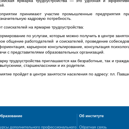
сийская ярмарка трудоустройства — это удобная и эффектив
ей.
оприятии принимают участие промышленные предприятия при
начительную кадровую потребность.
ет соискателей на ярмарке трудоустройства:
ормирование по услугам, которые можно получить в центре занято
ное общение работодателей и соискателей, проведение собеседов
ориентация, карьерное консультирование, консультация психолог
речи с представителями образовательных организаций.
арку трудоустройства приглашаются как безработные, так и гражд
 выпускники, старшеклассники и их родители.
иятие пройдет в центре занятости населения по адресу: пл. Павши
бразование
Об институте
урсы дополнительного профессионального
Обратная связь