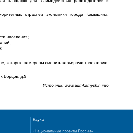
ная площадка для взаимодействия работодателей и
оритетных отраслей экономики города Камышина,
сти населения;
аний;
а;
ане, которые намерены сменить карьерную траекторию,
х Борцов, д.9.
Источник: www.admkamyshin.info
Наука
«Национальные проекты России»