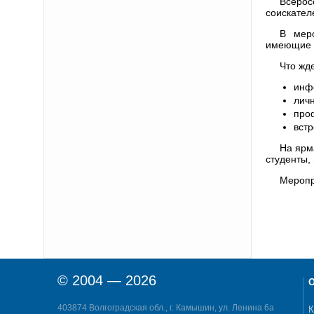
Всерос
соискател
В мер
имеющие з
Что жд
инф
лич
проф
вст
На ярм
студенты,
Меропр
© 2004 — 2026
О
403874 Волгоградская обл., г. Камышин, ул. Ленина 6а
К