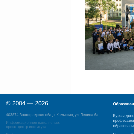
© 2004 — 2026
Образован
403874 Волгоградская обл., г. Камышин, ул. Ленина 6а
Курсы допо
профессио
Информационное наполнение:
образовани
пресс–центр института