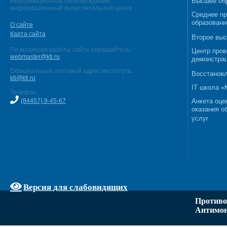
Высшее об
Информационное сопровождение:
информационный вычислительный центр
Среднее п
образовани
О сайте
Карта сайта
Второе выс
По вопросам работы сайта обращайтесь:
Центр пров
webmaster@kti.ru
демонстрац
Официальный почтовый адрес института:
Восстановл
kti@kti.ru
IT школа 
Телефон:
(84457) 9-45-67
Анкета оце
оказания о
услуг
Версия для слабовидящих
Противо
Антимон