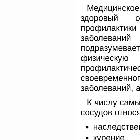
Медицинско
здоровый о
профилактик
заболевани
подразумевае
физическ
профилакти
своевремен
заболеваний, а
К числу самы
сосудов относя
наследстве
курение