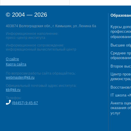
© 2004 — 2026
Образован
403874 Волгоградская обл., г. Камышин, ул. Ленина 6а
Курсы допо
профессио
Информационное наполнение:
образовани
пресс–центр института
Высшее об
Информационное сопровождение:
информационный вычислительный центр
Среднее п
образовани
О сайте
Карта сайта
Второе выс
По вопросам работы сайта обращайтесь:
Центр пров
webmaster@kti.ru
демонстрац
Официальный почтовый адрес института:
Восстановл
kti@kti.ru
IT школа 
Телефон:
(84457) 9-45-67
Анкета оце
оказания о
услуг