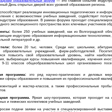
радский образовательный форум
— это главное событие индустри
ный День открытых дверей всех уровней образования региона.
способствует реализации инновационных педагогических и информ
еления с возможностями учебных заведений, содействует полу
индустрии образования. В рамках форума проходит специализир
одного экспозиционного пространства всех ключевых участников об
ненты:
более 250 учебных заведений, как из Волгоградской обла
вающие индустрию образования информационными технологиями, 
льной литературой и др.
ители:
более 20 тыс. человек. Среди них: школьники, абитури
и образовательных учреждений, фирм-работодателей. Посет
яся повысить свой образовательный уровень, найти наиболе
ия, выбирающая курсы повышения квалификации, изучения иност
 9-11 классов общеобразовательных школ организованно пос
ая программа:
это ряд научно-практических и деловых ме
ми сферы образования и повышения их профессиональной квали
езентаций и мастер-классов, а также профессиональные пробы 
тов.
щная программа.
Яркая шоу-программа, которая проходит на ц
ных и певческих коллективов учебных заведений.
росам подачи заявки на участие в специализированной выстав