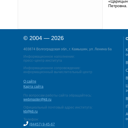
«Царицынс
Петровна.
© 2004 — 2026
О
403874 Волгоградская обл., г. Камышин, ул. Ленина 6а
К
о
Информационное наполнение:
пресс–центр института
В
Информационное сопровождение:
С
информационный вычислительный центр
В
О сайте
Ц
Карта сайта
э
По вопросам работы сайта обращайтесь:
В
webmaster@kti.ru
I
Официальный почтовый адрес института:
kti@kti.ru
А
о
Телефон:
(84457) 9-45-67