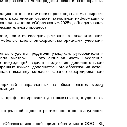
и образования Волгоградской области, своеобразный
ационно-технологических проектов, знакомит широкие
чению работниками отрасли актуальной информации о
ованная выставка «Образование-2025», объединяющая
разовательного процесса.
сти, так и из соседних регионов, а также компании,
мебелью, школьной формой, материалами, учебной и
енты, студенты, родители учащихся, руководители и
ители выставки — это активная часть населения,
е подходящий вариант получения дополнительного
ранных языков, дополнительного образования детей.
ещают выставку согласно заранее сформированного
роприятий, направленных на обмен опытом между
фикации.
и проф. тестирование для школьников, студентов и
ентральной сцене в режиме нон-стоп: выступление
ке «Образование» необходимо обратиться в ООО «ВЦ