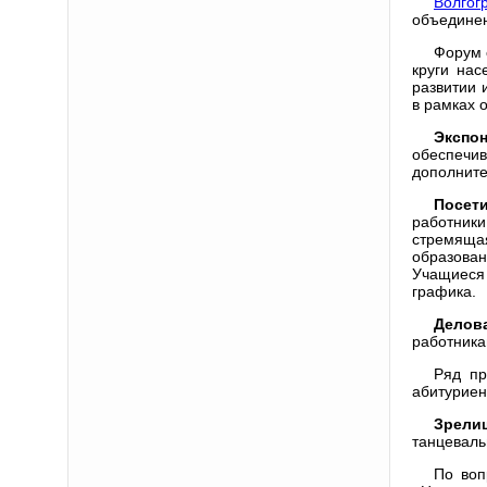
Волгог
объединен
Форум 
круги нас
развитии 
в рамках 
Экспо
обеспечи
дополните
Посет
работник
стремяща
образован
Учащиеся
графика.
Делов
работника
Ряд пр
абитуриен
Зрели
танцеваль
По воп