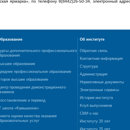
кая ярмарка», по телефону 8(8442)26-50-34, электронный адре
бразование
Об институте
урсы дополнительного профессионального
Обратная связь
бразования
Контактная информация
ысшее образование
Структура
реднее профессиональное образование
Администрация
торое высшее образование
Нормативные документы
ентр проведения демонстрационного
Электронные сервисы
кзамена
История института
осстановление и перевод
Клуб выпускников
T школа «Камышонок»
СМИ о нас
нкета оценки качества оказания
бразовательных услуг
Институту 20 лет
Институту 25 лет