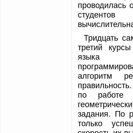
проводилась 
студентов
вычислительна
Тридцать са
третий курс
языка
программиро
алгоритм р
правильность
по работе 
геометрическ
задания. По 
только успе
скорость их в