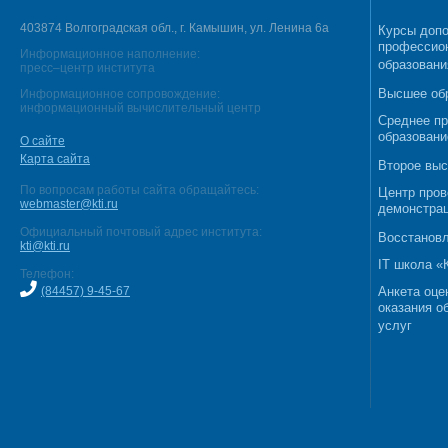
403874 Волгоградская обл., г. Камышин, ул. Ленина 6а
Курсы допо
профессио
Информационное наполнение:
образовани
пресс–центр института
Высшее об
Информационное сопровождение:
информационный вычислительный центр
Среднее п
образовани
О сайте
Карта сайта
Второе выс
По вопросам работы сайта обращайтесь:
Центр пров
webmaster@kti.ru
демонстрац
Официальный почтовый адрес института:
Восстановл
kti@kti.ru
IT школа 
Телефон:
(84457) 9-45-67
Анкета оце
оказания о
услуг