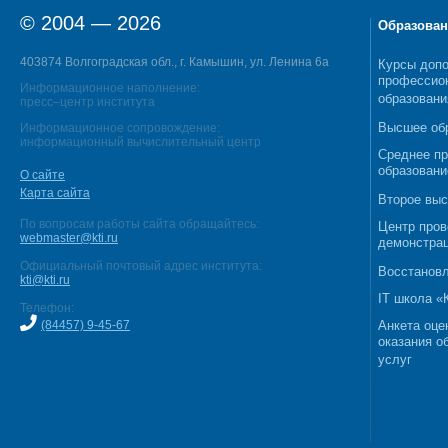
© 2004 — 2026
Образован
403874 Волгоградская обл., г. Камышин, ул. Ленина 6а
Курсы допо
профессио
Информационное наполнение:
образовани
пресс–центр института
Высшее об
Информационное сопровождение:
информационный вычислительный центр
Среднее п
образовани
О сайте
Карта сайта
Второе выс
По вопросам работы сайта обращайтесь:
Центр пров
webmaster@kti.ru
демонстрац
Официальный почтовый адрес института:
Восстановл
kti@kti.ru
IT школа 
Телефон:
(84457) 9-45-67
Анкета оце
оказания о
услуг