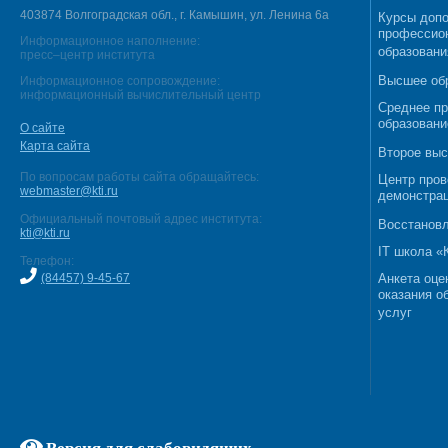
403874 Волгоградская обл., г. Камышин, ул. Ленина 6а
Курсы допо
профессио
Информационное наполнение:
образовани
пресс–центр института
Высшее об
Информационное сопровождение:
информационный вычислительный центр
Среднее п
образовани
О сайте
Карта сайта
Второе выс
По вопросам работы сайта обращайтесь:
Центр пров
webmaster@kti.ru
демонстрац
Официальный почтовый адрес института:
Восстановл
kti@kti.ru
IT школа 
Телефон:
(84457) 9-45-67
Анкета оце
оказания о
услуг
Версия для слабовидящих