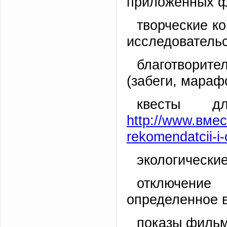
приложенных ф
творческие к
исследовательс
благотворите
(забеги, мараф
квесты 
http://www.вме
rekomendatcii-i-
экологически
отключени
определенное 
показы фильм