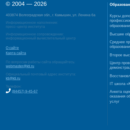
© 2004 — 2026
Образован
403874 Волгоградская обл., г. Камышин, ул. Ленина 6а
Курсы допо
профессио
Информационное наполнение:
образовани
пресс–центр института
Высшее об
Информационное сопровождение:
информационный вычислительный центр
Среднее п
образовани
О сайте
Карта сайта
Второе выс
По вопросам работы сайта обращайтесь:
Центр пров
webmaster@kti.ru
демонстрац
Официальный почтовый адрес института:
Восстановл
kti@kti.ru
IT школа 
Телефон:
(84457) 9-45-67
Анкета оце
оказания о
услуг