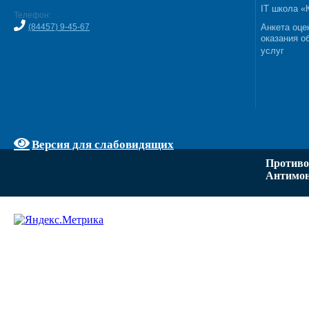
IT школа 
Телефон:
(84457) 9-45-67
Анкета оце
оказания о
услуг
Версия для слабовидящих
Противо
Антимон
Задать вопрос