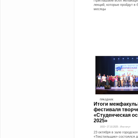
Приглашаем всех желающи
лекций, которые пройдут в
месяцы
ПРАЗДНИК
Итоги межфакуль
фестиваля творч
«Студенческая ос
2025»
1933 • 27.10.2025 - Институт
23 октября в зале городског
«Текстильщик» состоялся 