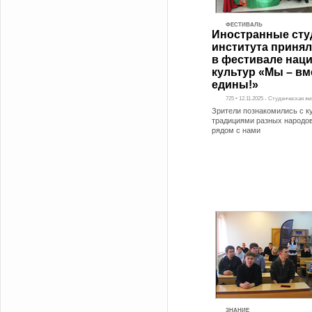
ФЕСТИВАЛЬ
Иностранные сту
института принял
в фестивале нац
культур «Мы – вм
едины!»
725 • 12.11.2025 - Студенческая ж
Зрители познакомились с к
традициями разных народо
рядом с нами
ЗНАНИЕ