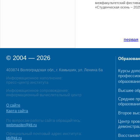
межфакультетский фестива
«Студенческая осень – 202
первая
© 2004 — 2026
Образован
403874 Волгоградская обл., г. Камышин, ул. Ленина 6а
Курсы допо
профессио
Информационное наполнение:
образовани
пресс–центр института
Высшее об
Информационное сопровождение:
информационный вычислительный центр
Среднее п
образовани
О сайте
Карта сайта
Второе выс
По вопросам работы сайта обращайтесь:
Центр пров
webmaster@kti.ru
демонстрац
Официальный почтовый адрес института:
Восстановл
kti@kti.ru