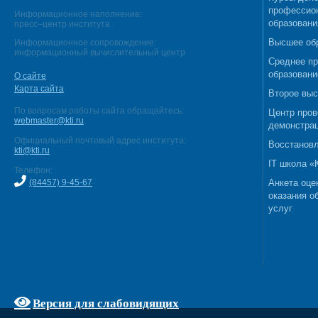
профессио
Информационное наполнение:
образовани
пресс–центр института
Высшее об
Информационное сопровождение:
информационный вычислительный центр
Среднее п
образовани
О сайте
Карта сайта
Второе выс
По вопросам работы сайта обращайтесь:
Центр пров
webmaster@kti.ru
демонстрац
Официальный почтовый адрес института:
Восстановл
kti@kti.ru
IT школа 
Телефон:
(84457) 9-45-67
Анкета оце
оказания о
услуг
Версия для слабовидящих