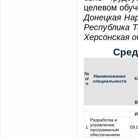
целевом обуч
Донецкая Нар
Республика Т
Херсонская 
Сред
№
Наименование
п/
К
специальности
п
В
И
Разработка и
управление
1
09.
программным
обеспечением