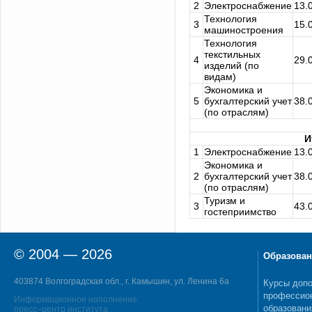
2
Электроснабжение
13.
Технология
3
15.
машиностроения
Технология
текстильных
4
29.
изделий (по
видам)
Экономика и
5
бухгалтерский учет
38.
(по отраслям)
И
1
Электроснабжение
13.
Экономика и
2
бухгалтерский учет
38.
(по отраслям)
Туризм и
3
43.
гостеприимство
© 2004 — 2026
Образован
403874 Волгоградская обл., г. Камышин, ул. Ленина 6а
Курсы допо
профессио
Информационное наполнение:
образовани
пресс–центр института