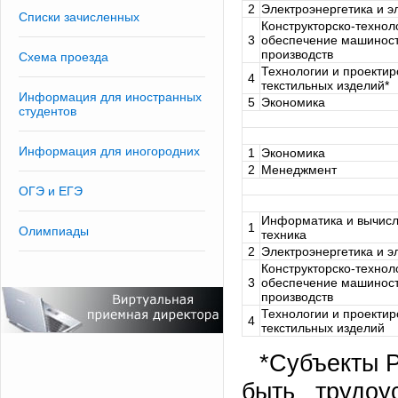
2
Электроэнергетика и э
Списки зачисленных
Конструкторско-технол
3
обеспечение машинос
производств
Схема проезда
Технологии и проекти
4
текстильных изделий*
Информация для иностранных
5
Экономика
студентов
Информация для иногородних
1
Экономика
2
Менеджмент
ОГЭ и ЕГЭ
Информатика и вычис
1
Олимпиады
техника
2
Электроэнергетика и э
Конструкторско-технол
3
обеспечение машинос
производств
Технологии и проекти
4
текстильных изделий
*Субъекты Р
быть трудоу