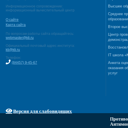
Высшее об
Информационное сопровождение:
информационный вычислительный центр
Среднее п
образовани
О сайте
Карта сайта
Второе выс
По вопросам работы сайта обращайтесь:
Центр пров
webmaster@kti.ru
демонстрац
Официальный почтовый адрес института:
Восстановл
kti@kti.ru
IT школа 
Телефон:
(84457) 9-45-67
Анкета оце
оказания о
услуг
Версия для слабовидящих
Противо
Антимон