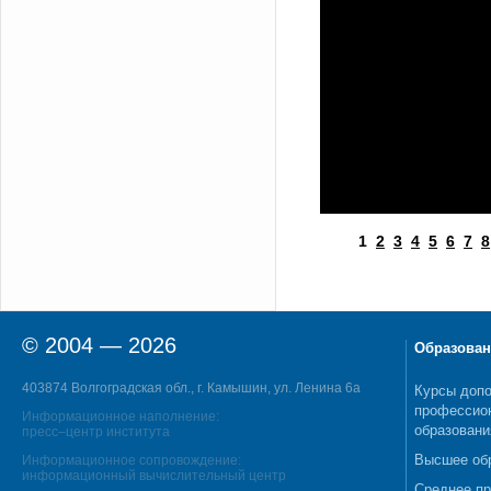
1
2
3
4
5
6
7
8
© 2004 — 2026
Образован
403874 Волгоградская обл., г. Камышин, ул. Ленина 6а
Курсы допо
профессио
Информационное наполнение:
образовани
пресс–центр института
Высшее об
Информационное сопровождение:
информационный вычислительный центр
Среднее п