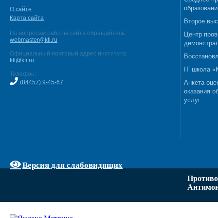
образовани
О сайте
Карта сайта
Второе выс
По вопросам работы сайта обращайтесь:
Центр пров
webmaster@kti.ru
демонстрац
Официальный почтовый адрес института:
Восстановл
kti@kti.ru
IT школа 
Телефон:
(84457) 9-45-67
Анкета оце
оказания о
услуг
Версия для слабовидящих
Противо
Антимон
Задать вопрос