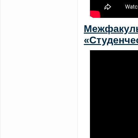
Межфакуль
«Студенчес